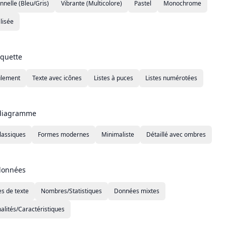
nnelle (Bleu/Gris)
Vibrante (Multicolore)
Pastel
Monochrome
lisée
iquette
ulement
Texte avec icônes
Listes à puces
Listes numérotées
 diagramme
lassiques
Formes modernes
Minimaliste
Détaillé avec ombres
données
s de texte
Nombres/Statistiques
Données mixtes
alités/Caractéristiques