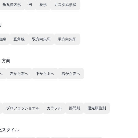
角丸長方形
円
菱形
カスタム形状
プ
曲線
直角線
双方向矢印
単方向矢印
ト方向
へ
左から右へ
下から上へ
右から左へ
プロフェッショナル
カラフル
部門別
優先順位別
化スタイル