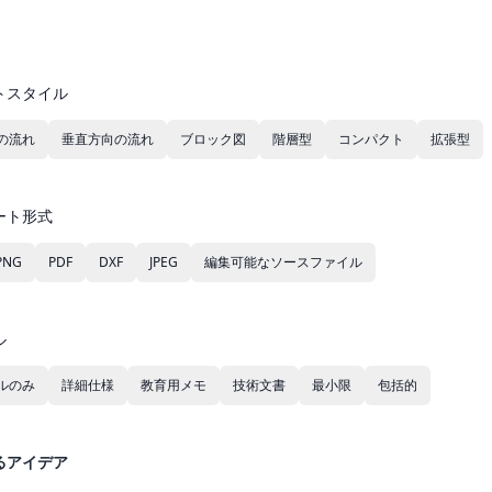
トスタイル
の流れ
垂直方向の流れ
ブロック図
階層型
コンパクト
拡張型
ート形式
PNG
PDF
DXF
JPEG
編集可能なソースファイル
ル
ルのみ
詳細仕様
教育用メモ
技術文書
最小限
包括的
るアイデア