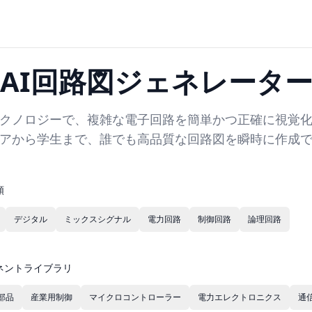
AI回路図ジェネレータ
テクノロジーで、複雑な電子回路を簡単かつ正確に視覚
アから学生まで、誰でも高品質な回路図を瞬時に作成
類
デジタル
ミックスシグナル
電力回路
制御回路
論理回路
ネントライブラリ
部品
産業用制御
マイクロコントローラー
電力エレクトロニクス
通