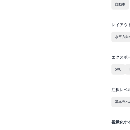
自動車
レイアウ
水平方向
エクスポ
SVG
注釈レベ
基本ラベ
視覚化す