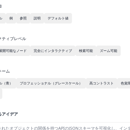
加
ル
例
参照
説明
デフォルト値
クティブレベル
展開可能なノード
完全にインタラクティブ
検索可能
ズーム可能
キーム
ル（青）
プロフェッショナル（グレースケール）
高コントラスト
色覚
るアイデア