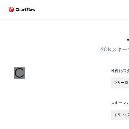
JSONスキ
可視化ス
ツリー図
スキーマ
ドラフト20