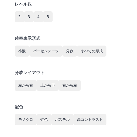
レベル数
2
3
4
5
確率表示形式
小数
パーセンテージ
分数
すべての形式
分岐レイアウト
左から右
上から下
右から左
配色
モノクロ
虹色
パステル
高コントラスト