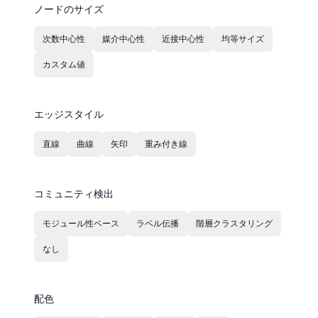
ノードのサイズ
次数中心性
媒介中心性
近接中心性
均等サイズ
カスタム値
エッジスタイル
直線
曲線
矢印
重み付き線
コミュニティ検出
モジュール性ベース
ラベル伝播
階層クラスタリング
なし
配色