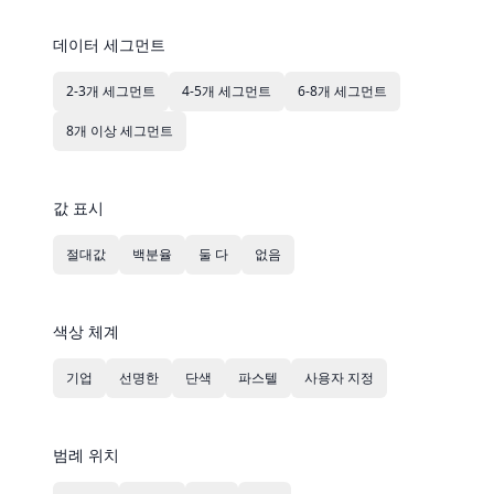
데이터 세그먼트
2-3개 세그먼트
4-5개 세그먼트
6-8개 세그먼트
8개 이상 세그먼트
값 표시
절대값
백분율
둘 다
없음
색상 체계
기업
선명한
단색
파스텔
사용자 지정
범례 위치