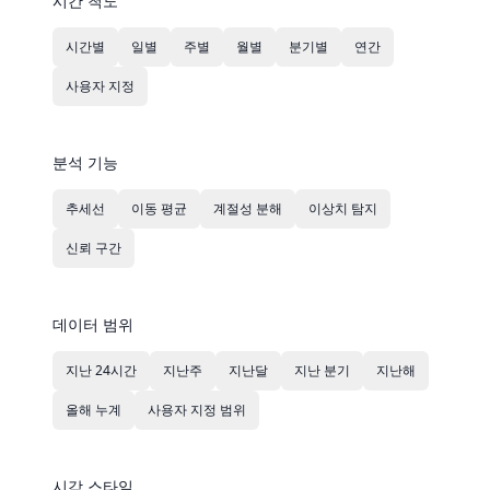
시간 척도
시간별
일별
주별
월별
분기별
연간
사용자 지정
분석 기능
추세선
이동 평균
계절성 분해
이상치 탐지
신뢰 구간
데이터 범위
지난 24시간
지난주
지난달
지난 분기
지난해
올해 누계
사용자 지정 범위
시각 스타일