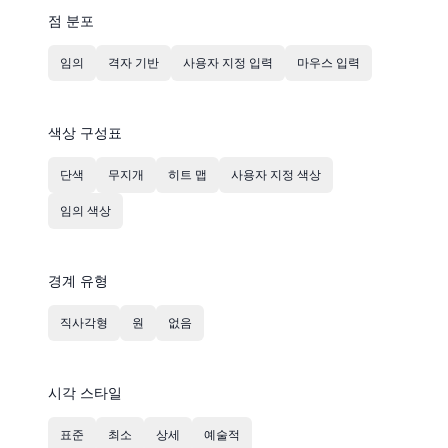
점 분포
임의
격자 기반
사용자 지정 입력
마우스 입력
색상 구성표
단색
무지개
히트 맵
사용자 지정 색상
임의 색상
경계 유형
직사각형
원
없음
시각 스타일
표준
최소
상세
예술적