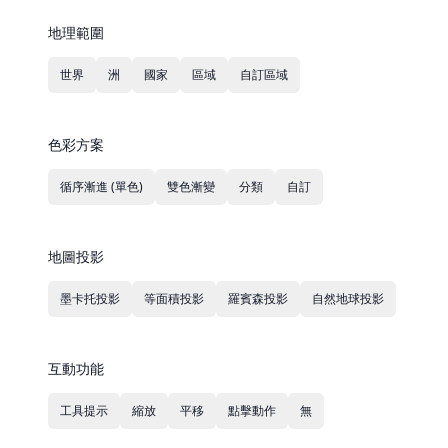
地理範圍
世界
洲
國家
區域
自訂區域
色彩方案
循序漸進 (單色)
雙色漸變
分類
自訂
地圖投影
墨卡托投影
等面積投影
羅賓森投影
自然地球投影
互動功能
工具提示
縮放
平移
點擊動作
無