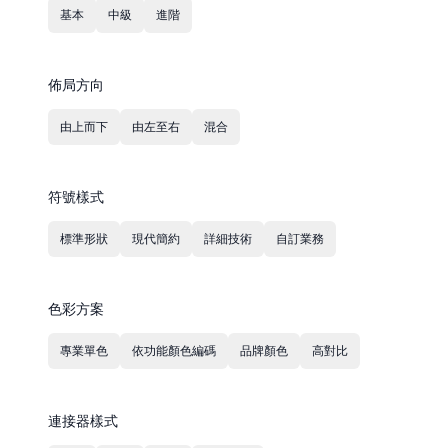
基本
中級
進階
佈局方向
由上而下
由左至右
混合
符號樣式
標準形狀
現代簡約
詳細技術
自訂業務
色彩方案
專業單色
依功能顏色編碼
品牌顏色
高對比
連接器樣式