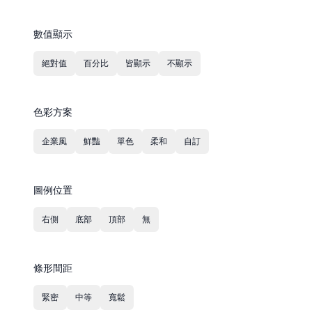
數值顯示
絕對值
百分比
皆顯示
不顯示
色彩方案
企業風
鮮豔
單色
柔和
自訂
圖例位置
右側
底部
頂部
無
條形間距
緊密
中等
寬鬆