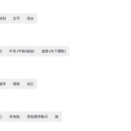
類別
文字
混合
)
中等 (平移/縮放)
進階 (向下鑽取)
循序
發散
自訂
心
所有點
滑鼠懸停顯示
無