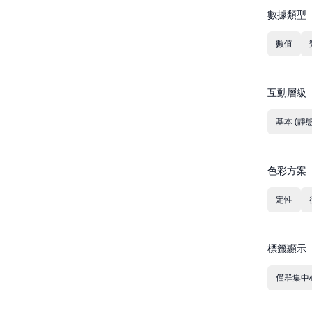
數據類型
數值
互動層級
基本 (靜態
色彩方案
定性
標籤顯示
僅群集中