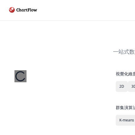
一站式数
視覺化維
2D
3
群集演算
K-means